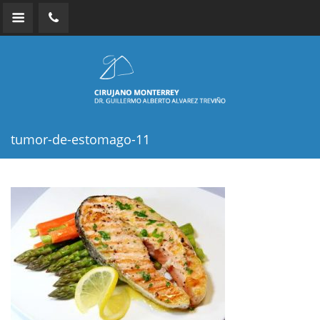
tumor-de-estomago-11